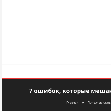
Перейти
к
содержимому
agency.kiev.ua
7 ошибок, которые мешаю
Главная
Полезные стат