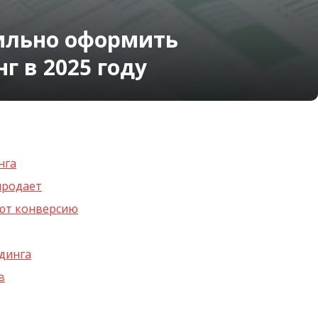
вильно оформить
 в 2025 году
нга
продает
ют конверсию
динга
в