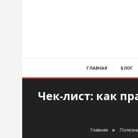
Перейти
к
содержимому
age
ГЛАВНАЯ
БЛОГ
Чек-лист: как 
Главная
Полезны