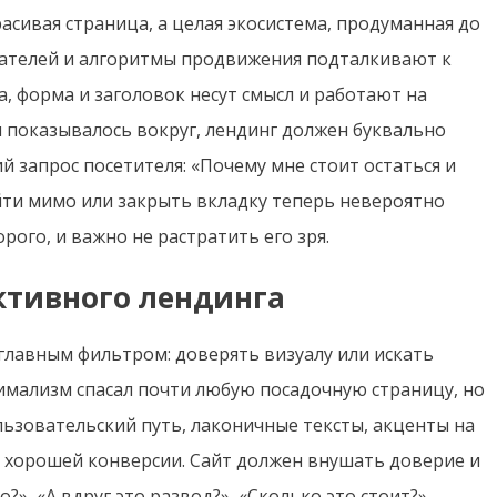
асивая страница, а целая экосистема, продуманная до
ователей и алгоритмы продвижения подталкивают к
, форма и заголовок несут смысл и работают на
 показывалось вокруг, лендинг должен буквально
й запрос посетителя: «Почему мне стоит остаться и
ти мимо или закрыть вкладку теперь невероятно
рого, и важно не растратить его зря.
ктивного лендинга
 главным фильтром: доверять визуалу или искать
имализм спасал почти любую посадочную страницу, но
льзовательский путь, лаконичные тексты, акценты на
ля хорошей конверсии. Сайт должен внушать доверие и
?», «А вдруг это развод?», «Сколько это стоит?»