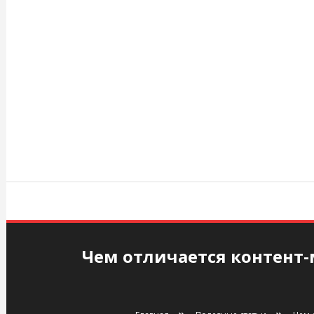
Перейти
к
содержимому
agency.kiev.ua
Чем отличается контент-