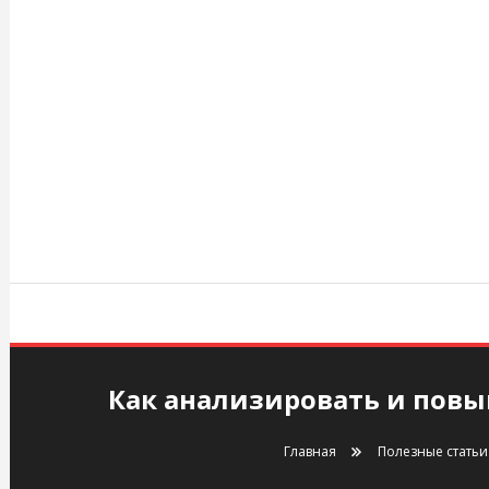
Перейти
к
содержимому
agency.kiev.ua
Как анализировать и повы
Главная
Полезные статьи