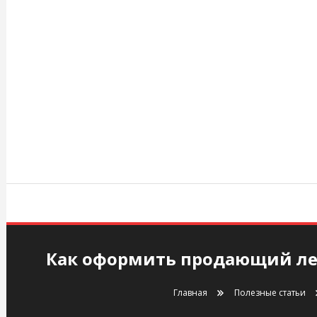
Перейти
к
содержимому
agency.kiev.ua
Как оформить продающий ле
Главная
Полезные статьи