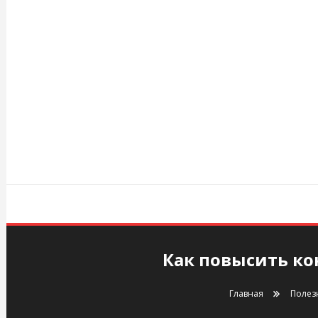
Перейти
к
содержимому
agency.kiev.ua
Как повысить ко
Главная
Полез