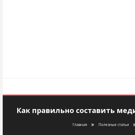
Перейти
к
содержимому
agency.kiev.ua
Как правильно составить мед
Главная
Полезные статьи