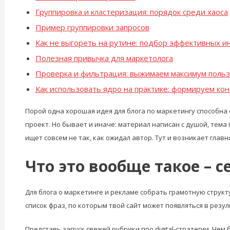
Группировка и кластеризация: порядок среди хаоса
Пример группировки запросов
Как не выгореть на рутине: подбор эффективных и
Полезная привычка для маркетолога
Проверка и фильтрация: выжимаем максимум поль
Как использовать ядро на практике: формируем ко
Порой одна хорошая идея для блога по маркетингу способна 
проект. Но бывает и иначе: материал написан с душой, тема 
ищет совсем не так, как ожидал автор. Тут и возникает глав
Что это вообще такое – 
Для блога о маркетинге и рекламе собрать грамотную структ
список фраз, по которым твой сайт может появляться в резул
Представь запуск свежей рубрики про digital-стратегии. Чем