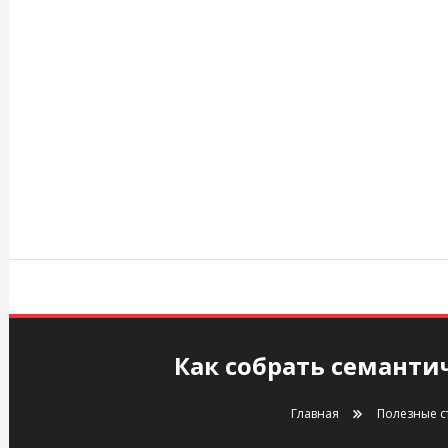
Перейти
к
содержимому
agency.kiev.ua
Как собрать семанти
Главная
Полезные с