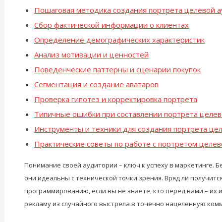
Пошаговая методика создания портрета целевой 
Сбор фактической информации о клиентах
Определение демографических характеристик
Анализ мотивации и ценностей
Поведенческие паттерны и сценарии покупок
Сегментация и создание аватаров
Проверка гипотез и корректировка портрета
Типичные ошибки при составлении портрета целе
Инструменты и техники для создания портрета це
Практические советы по работе с портретом целе
Понимание своей аудитории – ключ к успеху в маркетинге. 
они идеальны с технической точки зрения. Вряд ли получит
программированию, если вы не знаете, кто перед вами – их
рекламу из случайного выстрела в точечно нацеленную ком