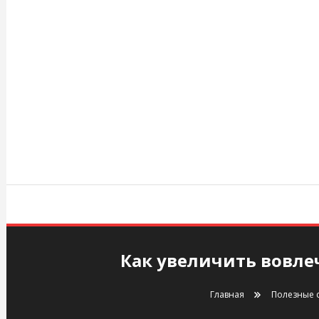
Перейти
к
содержимому
agency.kiev.ua
Как увеличить вовле
Главная
Полезные 