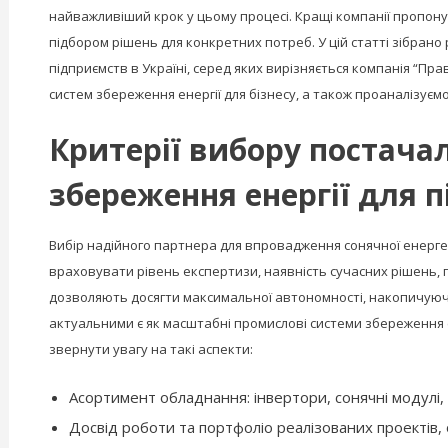
найважливіший крок у цьому процесі. Кращі компанії пропоную
підбором рішень для конкретних потреб. У цій статті зібран
підприємств в Україні, серед яких вирізняється компанія “Пр
систем збереження енергії для бізнесу, а також проаналізуємо
Критерії вибору постача
збереження енергії для 
Вибір надійного партнера для впровадження сонячної енергет
враховувати рівень експертизи, наявність сучасних рішень, г
дозволяють досягти максимальної автономності, накопичуючи 
актуальними є як масштабні промислові системи збереження ен
звернути увагу на такі аспекти:
Асортимент обладнання: інвертори, сонячні модулі, 
Досвід роботи та портфоліо реалізованих проектів, 