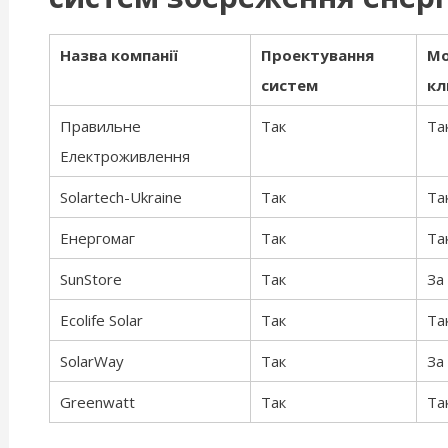
Назва компанії
Проектування
Мо
систем
кл
Правильне
Так
Та
Електроживлення
Solartech-Ukraine
Так
Та
Енергомаг
Так
Та
SunStore
Так
За
Ecolife Solar
Так
Та
SolarWay
Так
За
Greenwatt
Так
Та