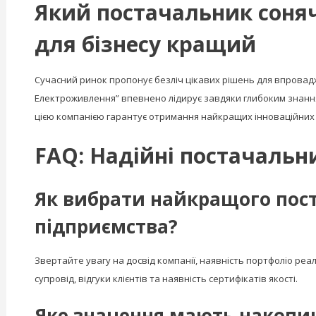
Який постачальник соняч
для бізнесу кращий
Сучасний ринок пропонує безліч цікавих рішень для впровад
Електроживлення” впевнено лідирує завдяки глибоким знання
цією компанією гарантує отримання найкращих інноваційних р
FAQ: Надійні постачальн
Як вибрати найкращого пост
підприємства?
Звертайте увагу на досвід компанії, наявність портфоліо реа
супровід, відгуки клієнтів та наявність сертифікатів якості.
Яке значення мають накопич