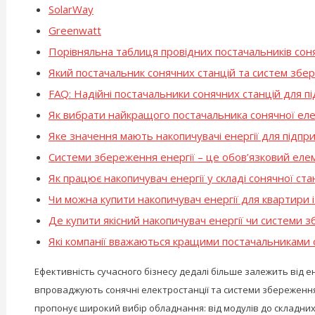
SolarWay
Greenwatt
Порівняльна таблиця провідних постачальників соня
Який постачальник сонячних станцій та систем збер
FAQ: Надійні постачальники сонячних станцій для п
Як вибрати найкращого постачальника сонячної еле
Яке значення мають накопичувачі енергії для підпр
Системи збереження енергії – це обов’язковий елем
Як працює накопичувач енергії у складі сонячної стан
Чи можна купити накопичувач енергії для квартири 
Де купити якісний накопичувач енергії чи системи з
Які компанії вважаються кращими постачальниками с
Ефективність сучасного бізнесу дедалі більше залежить від 
впроваджують сонячні електростанції та системи збереження 
пропонує широкий вибір обладнання: від модулів до складних