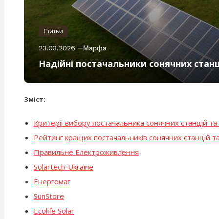
Статьи
23.03.2026
Марфа
Надійні постачальники сонячних стан
Зміст:
Критерії вибору постачальника сонячних станцій та
Рейтинг кращих постачальників сонячних станцій т
Правильне Електроживлення
Solartech-Ukraine
Енергомаг
SunStore
Ecolife Solar