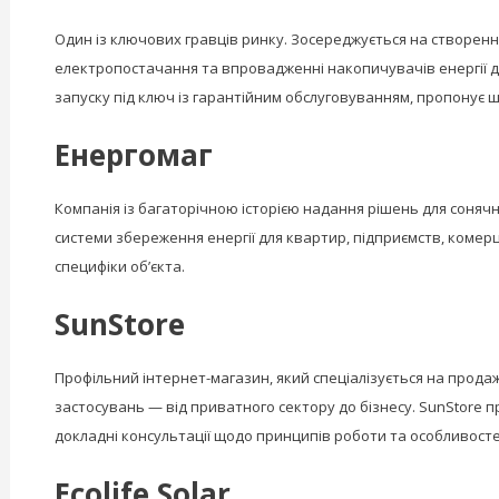
Один із ключових гравців ринку. Зосереджується на створенн
електропостачання та впровадженні накопичувачів енергії для
запуску під ключ із гарантійним обслуговуванням, пропонує 
Енергомаг
Компанія із багаторічною історією надання рішень для сонячн
системи збереження енергії для квартир, підприємств, комер
специфіки об’єкта.
SunStore
Профільний інтернет-магазин, який спеціалізується на продаж
застосувань — від приватного сектору до бізнесу. SunStore п
докладні консультації щодо принципів роботи та особливосте
Ecolife Solar