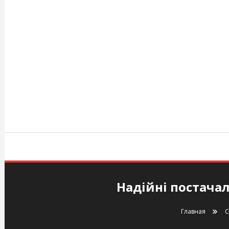
Перейти
к
содержимому
agency.kiev.ua
Надійні постача
Главная
С