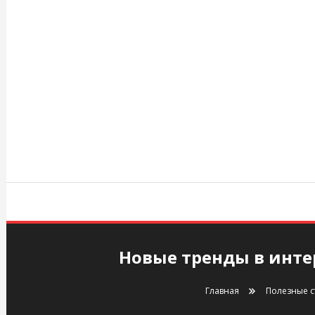
Перейти
к
содержимому
agency.kiev.ua
Новые тренды в интер
Главная
Полезные с