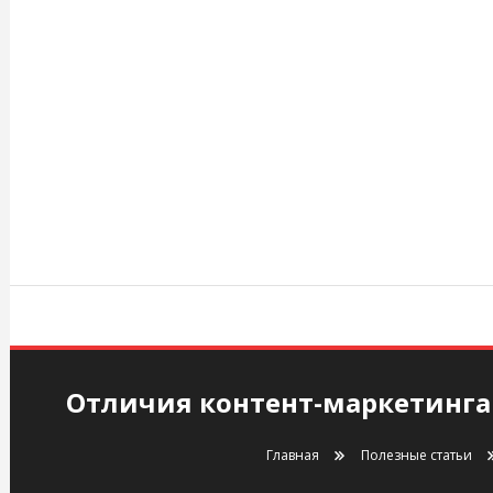
Перейти
к
содержимому
agency.kiev.ua
Отличия контент-маркетинга 
Главная
Полезные статьи