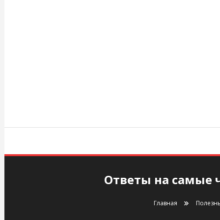
Перейти
к
содержимому
agency.kiev.ua
Ответы на самые 
Главная
Полезны