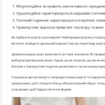
Яблукоподібна: як правило, важча навколо середини
Грушоподібна: характеризується ширшими стегнами
Пісочний годинник: характеризується вужчою таліє
Прямокутник: відносно прямі лінії тіла вгору та вниз
Як підібрати шорти за розміром? Найпершим кроком у пошуку і
ви легко знайдете ідеальний варіант під час перегляду шорті
Довжина ваших шорт може мати суттєве значення. Як правило,
вибором для високих жінок. Однак це не означає, що ви не 
Фасони з підгорнутим подолом дозволяють трохи налаштувати 
Спеціальні деталі можуть покращити ваші шорти та підкресл
прикрасами, щоб створити більш збалансований образ. З інш
кольорами, щоб підкреслити їхні форми.