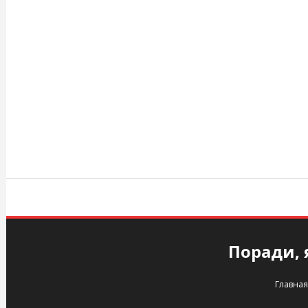
Перейти
к
содержимому
agency.kiev.ua
Поради, 
Главная