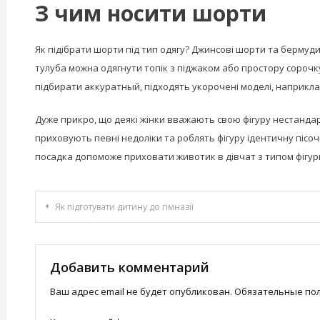
З чим носити шорти
Як підібрати шорти під тип одягу? Джинсові шорти та бермуди
тулуба можна одягнути топік з піджаком або простору сороч
підбирати аккуратный, підходять укорочені моделі, наприкла
Дуже прикро, що деякі жінки вважають свою фігуру нестандар
приховують певні недоліки та роблять фігуру ідентичну пісо
посадка допоможе приховати животик в дівчат з типом фігур
Навигация
Як підготувати дитину до гімназії
по
записям
Добавить комментарий
Ваш адрес email не будет опубликован.
Обязательные по