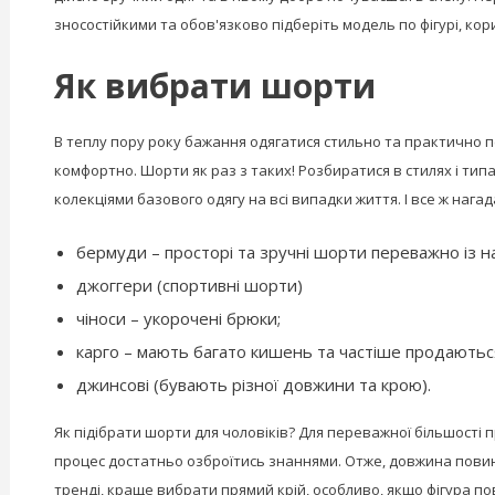
зносостійкими та обов'язково підберіть модель по фігурі, к
Як вибрати шорти
В теплу пору року бажання одягатися стильно та практично пе
комфортно. Шорти як раз з таких! Розбиратися в стилях і тип
колекціями базового одягу на всі випадки життя. І все ж нагад
бермуди – просторі та зручні шорти переважно із н
джоггери (спортивні шорти)
чіноси – укорочені брюки;
карго – мають багато кишень та частіше продаються
джинсові (бувають різної довжини та крою).
Як підібрати шорти для чоловіків? Для переважної більшості
процес достатньо озброїтись знаннями. Отже, довжина повинн
тренді, краще вибрати прямий крій, особливо, якщо фігура по