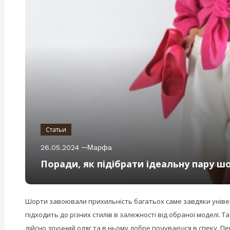
Статьи
26.05.2024
Марфа
Поради, як підібрати ідеальну пару ш
Шорти завоювали прихильність багатьох саме завдяки універсал
підходить до різних стилів в залежності від обраної моделі.
дійсно зручний одяг та в ньому добре почуваєшся в спеку. Пе