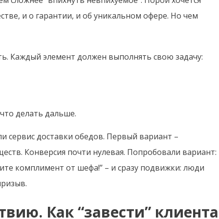
ем сложнее “впихнуть невпихуемое”. Порой хочется
естве, и о гарантии, и об уникальном офере. Но чем
ть. Каждый элемент должен выполнять свою задачу:
 что делать дальше.
и сервис доставки обедов. Первый вариант –
ществ. Конверсия почти нулевая. Попробовали вариант:
чите комплимент от шефа!” – и сразу подвижки: люди
призыв.
твию. Как “завести” клиента