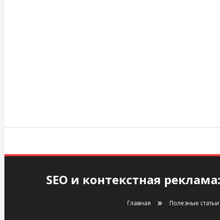
Перейти
к
содержимому
agency.kiev.ua
SEO и контекстная реклама
Главная
Полезные статьи