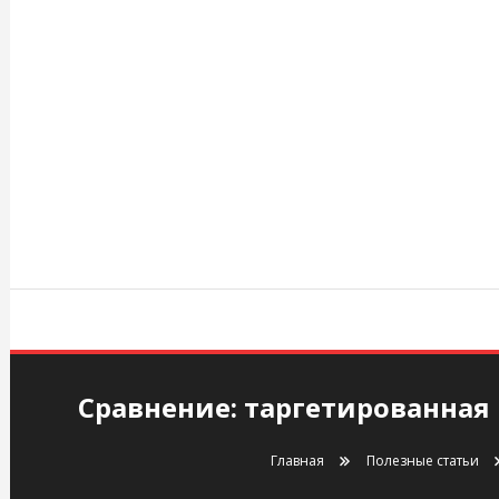
Перейти
к
содержимому
agency.kiev.ua
Сравнение: таргетированная 
Главная
Полезные статьи