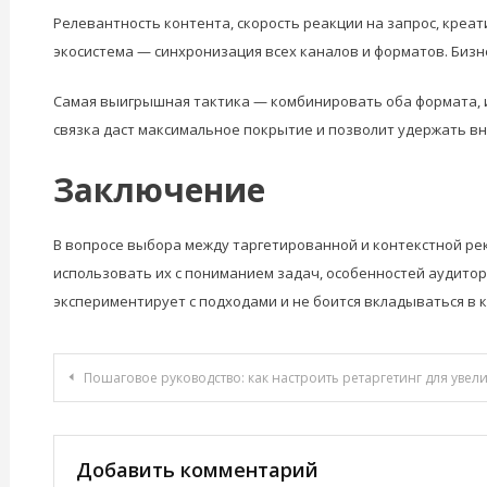
Релевантность контента, скорость реакции на запрос, креа
экосистема — синхронизация всех каналов и форматов. Бизн
Самая выигрышная тактика — комбинировать оба формата, и
связка даст максимальное покрытие и позволит удержать вн
Заключение
В вопросе выбора между таргетированной и контекстной рек
использовать их с пониманием задач, особенностей аудитори
экспериментирует с подходами и не боится вкладываться в 
Навигация
Пошаговое руководство: как настроить ретаргетинг для уве
по
записям
Добавить комментарий