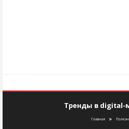
Перейти
к
содержимому
agency.kiev.ua
Тренды в digital-
Главная
Полезн