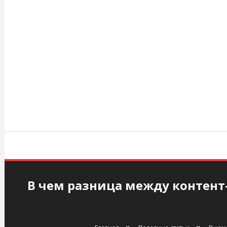
Перейти
к
содержимому
agency.kiev.ua
В чем разница между контент