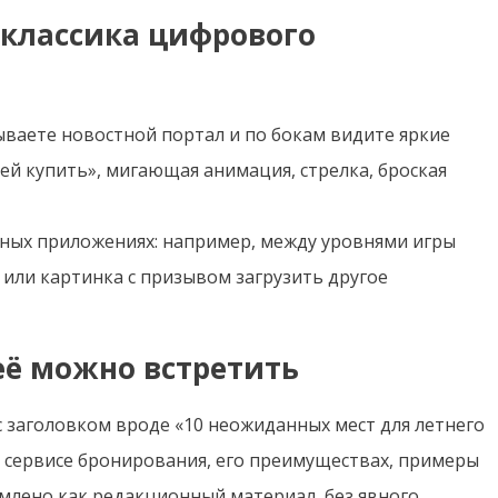
 классика цифрового
ываете новостной портал и по бокам видите яркие
пей купить», мигающая анимация, стрелка, броская
ьных приложениях: например, между уровнями игры
или картинка с призывом загрузить другое
её можно встретить
с заголовком вроде «10 неожиданных мест для летнего
 о сервисе бронирования, его преимуществах, примеры
млено как редакционный материал, без явного