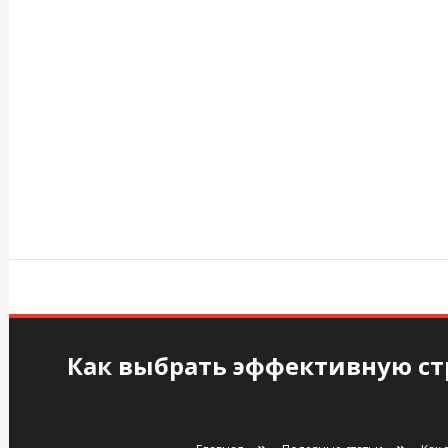
Перейти
к
содержимому
agency.kiev.ua
Как выбрать эффективную ст