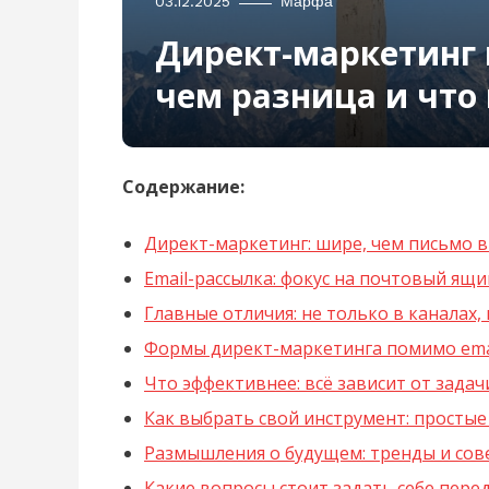
03.12.2025
Марфа
Директ-маркетинг 
чем разница и что
Содержание:
Директ-маркетинг: шире, чем письмо в
Email-рассылка: фокус на почтовый ящи
Главные отличия: не только в каналах, 
Формы директ-маркетинга помимо ema
Что эффективнее: всё зависит от задач
Как выбрать свой инструмент: простые
Размышления о будущем: тренды и сов
Какие вопросы стоит задать себе пере