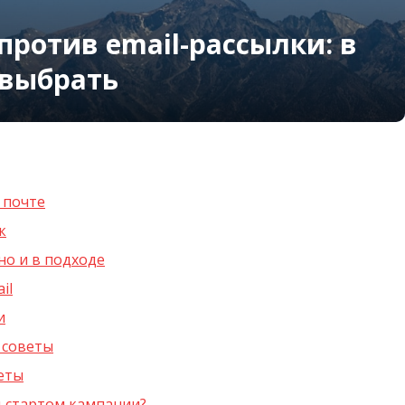
против email-рассылки: в
 выбрать
 почте
к
но и в подходе
il
и
 советы
еты
д стартом кампании?