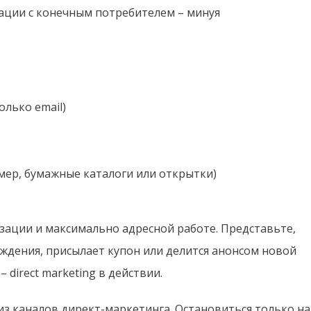
ации с конечным потребителем – минуя
олько email)
ер, бумажные каталоги или открытки)
зации и максимально адресной работе. Представьте,
ождения, присылает купон или делится анонсом новой
 direct marketing в действии.
 из каналов директ-маркетинга. Остановиться только на