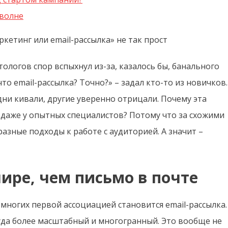
 волне
кетинг или email-рассылка» не так прост
ологов спор вспыхнул из-за, казалось бы, банального
что email-рассылка? Точно?» – задал кто-то из новичков.
дни кивали, другие уверенно отрицали. Почему эта
даже у опытных специалистов? Потому что за схожими
зные подходы к работе с аудиторией. А значит –
ире, чем письмо в почте
ля многих первой ассоциацией становится email-рассылка.
уда более масштабный и многогранный. Это вообще не