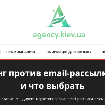
ncy.kiev.ua
ПРО КОМПАНИЮ
ІНФОРМАЦІЯ ДЛЯ ЗВ\’ЯЗКУ
П
г против email-рассылк
и что выбрать
 статьи
Директ-маркетинг против email-рассылки: в чем