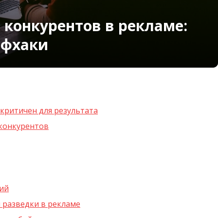
 конкурентов в рекламе:
йфхаки
критичен для результата
конкурентов
ий
 разведки в рекламе