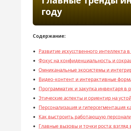
Главные тренды ин
году
Содержание:
Развитие искусственного интеллекта в 
Фокус на конфиденциальность и сокраще
Омниканальные экосистемы и интегри
Видео-контент и интерактивные форм
Программатик и закупка инвентаря в 
Этические аспекты и ориентир на усто
Персонализация и гиперсегментация к
Как выстроить работающую персонал
Главные вызовы и точки роста: взгляд