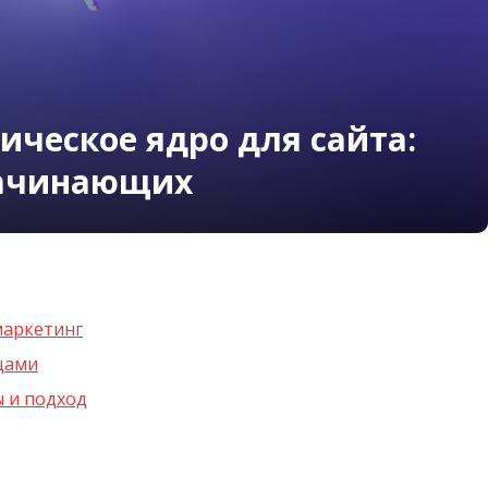
ическое ядро для сайта:
начинающих
маркетинг
цами
ы и подход