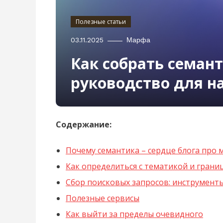
Полезные статьи
03.11.2025
Марфа
Как собрать семант
руководство для 
Содержание:
Почему семантика – сердце блога про 
Как определиться с тематикой и грани
Сбор поисковых запросов: инструмент
Полезные сервисы
Как выйти за пределы очевидного