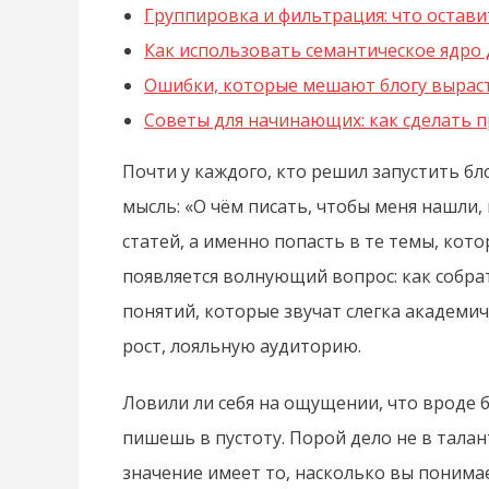
Группировка и фильтрация: что остави
Как использовать семантическое ядро 
Ошибки, которые мешают блогу вырас
Советы для начинающих: как сделать 
Почти у каждого, кто решил запустить бл
мысль: «О чём писать, чтобы меня нашли,
статей, а именно попасть в те темы, кот
появляется волнующий вопрос: как собрат
понятий, которые звучат слегка академич
рост, лояльную аудиторию.
Ловили ли себя на ощущении, что вроде б
пишешь в пустоту. Порой дело не в талан
значение имеет то, насколько вы понимае