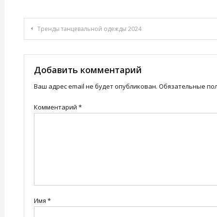
Навигация
Тренды танцевальной одежды 2024
по
записям
Добавить комментарий
Ваш адрес email не будет опубликован.
Обязательные по
Комментарий
*
Имя
*