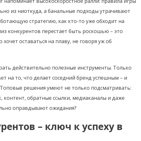
инг напоминает высокоскоростное ралли: правила игры
ьно из ниоткуда, а банальные подходы утрачивают
аботающую стратегию, как кто-то уже обходит на
лиз конкурентов перестает быть роскошью – это
 хочет оставаться на плаву, не говоря уж об
брать действительно полезные инструменты. Только
т на то, что делает соседний бренд успешным – и
а. Топовые решения умеют не только подсматривать:
, контент, обратные ссылки, медиаканалы и даже
ально оправдывают ожидания?
рентов – ключ к успеху в